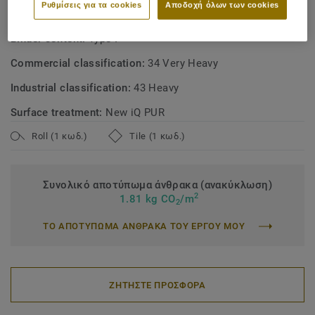
Ρυθμίσεις για τα cookies
Αποδοχή όλων των cookies
Product type:
Homogeneous vinyl floor covering
Binder content:
Type I
Commercial classification:
34 Very Heavy
Industrial classification:
43 Heavy
Surface treatment:
New iQ PUR
Roll (1 κωδ.)
Tile (1 κωδ.)
Συνολικό αποτύπωμα άνθρακα (ανακύκλωση)
2
1.81 kg CO
/m
2
ΤΟ ΑΠΟΤΥΠΩΜΑ ΑΝΘΡΑΚΑ ΤΟΥ ΕΡΓΟΥ ΜΟΥ
ΖΗΤΗΣΤΕ ΠΡΟΣΦΟΡΑ