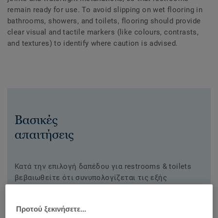
remain ready for use. To avoid slipping on wet flooring in
bathrooms, showers, and toilets, flooring should provide
clear visual and tactile markers (like colours, contrasts,
and textures) to identify where caution is advised.
Βασικές
απαιτήσεις
Κατά την επιλογή δαπέδου για restrooms & toilets
βεβαιωθείτε ότι συνυπολογίζεται τις εξής
απαιτήσεις.
Slip resistant
Προτού ξεκινήσετε...