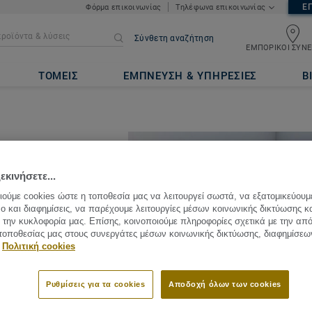
Ε
Φόρμα επικοινωνίας
Τηλέφωνα επικοινωνίας
Σύνθετη αναζήτηση
ΕΜΠΟΡΙΚΟΙ ΣΥΝΕ
ΤΟΜΕΙΣ
ΕΜΠΝΕΥΣΗ & ΥΠΗΡΕΣΙΕΣ
Β
εκινήσετε...
ούμε cookies ώστε η τοποθεσία μας να λειτουργεί σωστά, να εξατομικεύουμ
ο και διαφημίσεις, να παρέχουμε λειτουργίες μέσων κοινωνικής δικτύωσης κ
 different purposes,
την κυκλοφορία μας. Επίσης, κοινοποιούμε πληροφορίες σχετικά με την απ
r uneven floors, to
τοποθεσίας μας στους συνεργάτες μέσων κοινωνικής δικτύωσης, διαφημίσεω
Πολιτική cookies
s or to improve sound
ction includes
Ρυθμίσεις για τα cookies
Αποδοχή όλων των cookies
nd tiles (Click LVT,