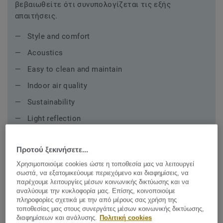
βεβαιωθείτε ότι συνυπολογίζεται τις εξής
απαιτήσεις.
Style and comfort
Acoustics
Easy to clean and maintain
Indoor air quality
Sustainability
Light reflection
Προτού ξεκινήσετε...
Χρησιμοποιούμε cookies ώστε η τοποθεσία μας να λειτουργεί
σωστά, να εξατομικεύουμε περιεχόμενο και διαφημίσεις, να
παρέχουμε λειτουργίες μέσων κοινωνικής δικτύωσης και να
Προτεινόμενες συλλογές για
αναλύουμε την κυκλοφορία μας. Επίσης, κοινοποιούμε
πληροφορίες σχετικά με την από μέρους σας χρήση της
Private offices
τοποθεσίας μας στους συνεργάτες μέσων κοινωνικής δικτύωσης,
διαφημίσεων και ανάλυσης.
Πολιτική cookies