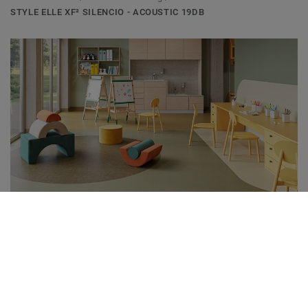
STYLE ELLE XF² SILENCIO - ACOUSTIC 19DB
Linoleum Flooring / Circular Selection
STYLE EMME XF²- 2,5MM