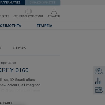
ΠΑΓΓΕΛΜΑΤΙΕΣ
ΟΙΚΙΑΚΟΙ ΧΡΗΣΤΕΣ
ΡΓΑΤΕΣ
ΧΡΗΣΙΜΟΙ ΣΥΝΔΕΣΜΟΙ
ΣΥΝΔΕΣΗ
ΙΩΣΙΜΟΤΗΤΑ
ΕΤΑΙΡΕΙΑ
Σ
ΕΓΓΡΑΦΑ
nsportation
T GREY 0160
€
ΖΗΤΗΣ
ities, iQ Granit offers
Προσθή
new colours, all imagined
Επικοι
. iQ Granit offers extreme
and abrasion resistance
lish or wax, a simple dry-
ΑΓΡΑΦΕΣ