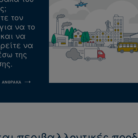
ς;
τε τον
για να το
και να
ρείτε να
έσω της
ης.
Α ΑΝΘΡΑΚΑ
και περιβαλλοντικές πρ