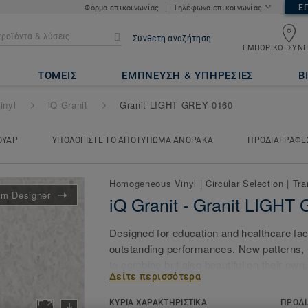
Ε
Φόρμα επικοινωνίας
Τηλέφωνα επικοινωνίας
Σύνθετη αναζήτηση
ΕΜΠΟΡΙΚΟΙ ΣΥΝΕ
t LIGHT GREY 0160
ΤΟΜΕΙΣ
ΕΜΠΝΕΥΣΗ & ΥΠΗΡΕΣΙΕΣ
Β
inyl
iQ Granit
Granit LIGHT GREY 0160
ΟΥΑΡ
ΥΠΟΛΟΓΙΣΤΕ ΤΟ ΑΠΟΤΥΠΩΜΑ ΑΝΘΡΑΚΑ
ΠΡΟΔΙΑΓΡΑΦΕ
Homogeneous Vinyl
|
Circular Selection
|
Tra
m Designer
iQ Granit - Granit LIGH
Designed for education and healthcare facil
outstanding performances. New patterns, 
to combine but also beautiful on their own
Δείτε περισσότερα
durability as well as superior wear, stain 
for all heavy-traffic areas. No need for po
ΚΥΡΙΑ ΧΑΡΑΚΤΗΡΙΣΤΙΚΑ
ΠΡΟΔΙ