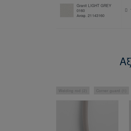
Granit LIGHT GREY
0160
Αναφ. 21143160
Αξ
Welding rod (2)
Corner guard (1)