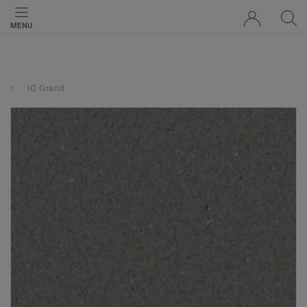
MENU
iQ Granit