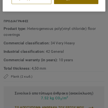
Recyclable through ReStart®
indoor environments.
Contains 20% recycled content
ΠΡΟΔΙΑΓΡΑΦΕΣ
Product type:
Heterogeneous poly(vinyl chloride) floor
coverings
Commercial classification:
34 Very Heavy
Industrial classification:
42 General
Commercial warranty (in years):
10 years
Total thickness:
4,50 mm
Plank (2 κωδ.)
Συνολικό αποτύπωμα άνθρακα (ανακύκλωση)
2
7.52 kg CO
/m
2
ΤΟ ΑΠΟΤΥΠΩΜΑ ΑΝΘΡΑΚΑ ΤΟΥ ΕΡΓΟΥ ΜΟΥ