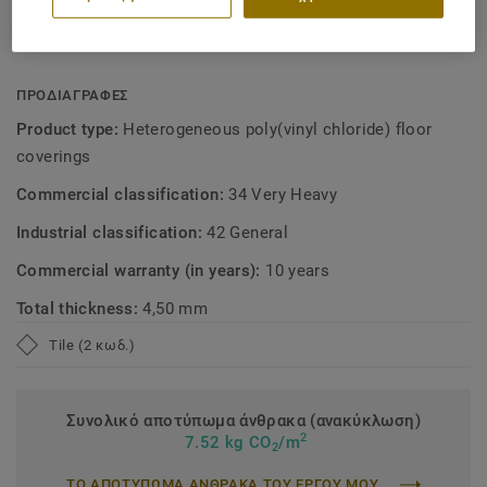
Recyclable through ReStart®
indoor environments.
Contains 20% recycled content
ΠΡΟΔΙΑΓΡΑΦΕΣ
Product type:
Heterogeneous poly(vinyl chloride) floor
coverings
Commercial classification:
34 Very Heavy
Industrial classification:
42 General
Commercial warranty (in years):
10 years
Total thickness:
4,50 mm
Tile (2 κωδ.)
Συνολικό αποτύπωμα άνθρακα (ανακύκλωση)
2
7.52 kg CO
/m
2
ΤΟ ΑΠΟΤΥΠΩΜΑ ΑΝΘΡΑΚΑ ΤΟΥ ΕΡΓΟΥ ΜΟΥ