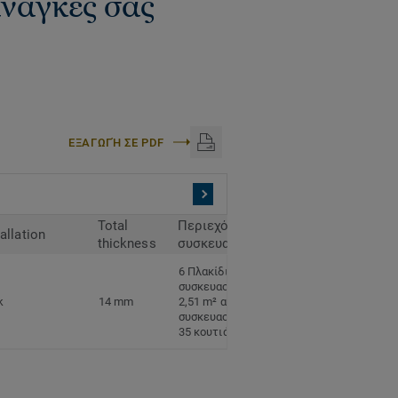
 ανάγκες σας
ΕΞΑΓΩΓΉ ΣΕ PDF
Total
Περιεχόμενο
tallation
thickness
συσκευασίας
6 Πλακίδια ανά
συσκευασία
k
14 mm
2,51 m² ανά
συσκευασία
35 κουτιά ανά παλέτα