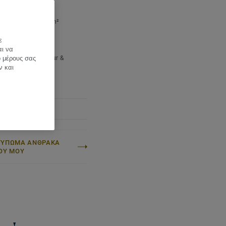
h a hardwax oil.
e per box:
2,51 m²
 per pallet:
87,85 m²
ight (/m²):
7,9 kg
ε
ter:
Expressive
αι να
Name:
Quercus Robur &
ό μέρους σας
s Petraea
ν και
ΤΥΠΩΜΑ ΑΝΘΡΑΚΑ
ΟΥ ΜΟΥ