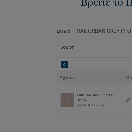
Βρείτε το H
OAK URBAN GREY (1-str
ΣΧΈΔΙΟ
1 μορφή
Σχέδιο
Μο
OAK URBAN GREY (1-
strip)
Αναφ. 41007007