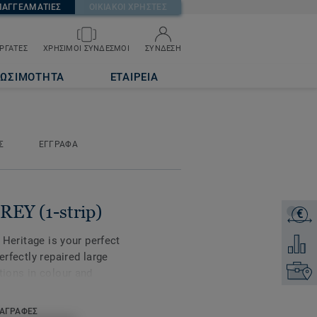
ΠΑΓΓΕΛΜΑΤΙΕΣ
ΟΙΚΙΑΚΟΙ ΧΡΗΣΤΕΣ
ΡΓΑΤΕΣ
ΧΡΗΣΙΜΟΙ ΣΥΝΔΕΣΜΟΙ
ΣΥΝΔΕΣΗ
ΙΩΣΙΜΟΤΗΤΑ
ΕΤΑΙΡΕΙΑ
Σ
ΕΓΓΡΑΦΑ
EY (1-strip)
€
ΖΗΤΗΣ
, Heritage is your perfect
Προσθή
erfectly repaired large
Επικοι
tions in colour and
tails that make each
ced with deep brushing
ΑΓΡΑΦΕΣ