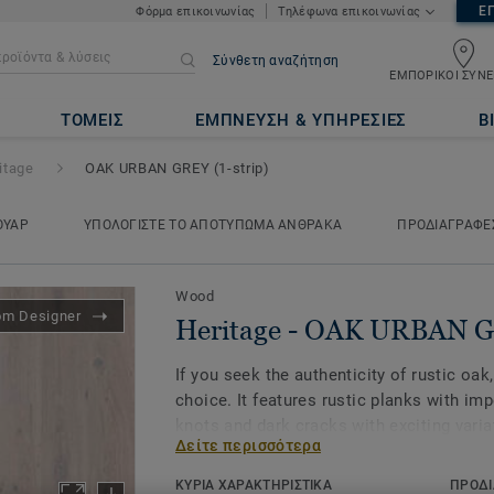
Ε
Φόρμα επικοινωνίας
Τηλέφωνα επικοινωνίας
Σύνθετη αναζήτηση
ΕΜΠΟΡΙΚΟΙ ΣΥΝΕ
RBAN GREY (1-strip)
ΤΟΜΕΙΣ
ΕΜΠΝΕΥΣΗ & ΥΠΗΡΕΣΙΕΣ
Β
itage
OAK URBAN GREY (1-strip)
ΟΥΑΡ
ΥΠΟΛΟΓΙΣΤΕ ΤΟ ΑΠΟΤΥΠΩΜΑ ΑΝΘΡΑΚΑ
ΠΡΟΔΙΑΓΡΑΦΕ
Wood
om Designer
Heritage - OAK URBAN GR
If you seek the authenticity of rustic oak
choice. It features rustic planks with imp
knots and dark cracks with exciting varia
Δείτε περισσότερα
structure. To emphasize the beautiful de
plank unique, the wood grains are enhan
ΚΥΡΙΑ ΧΑΡΑΚΤΗΡΙΣΤΙΚΑ
ΠΡΟΔΙ