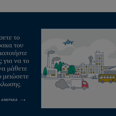
σετε το
ακα του
μοποιήστε
 για να το
να μάθετε
ο μειώσετε
κλωσης.
Α ΑΝΘΡΑΚΑ