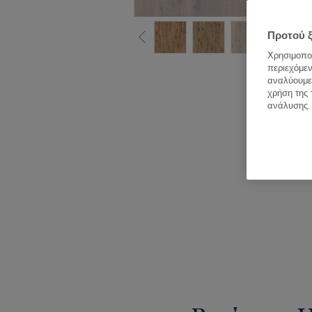
Προτού ξ
Χρησιμοποι
περιεχόμεν
Δε
αναλύουμε 
χρήση της 
ανάλυσης.