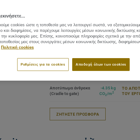
and staining as well as being treated wit
Grading book
will provide a focus
Surfac
on the design
Surface
εκινήσετε...
Certified with Nordic Swan
Net we
Ecolabel
ούμε cookies ώστε η τοποθεσία μας να λειτουργεί σωστά, να εξατομικεύουμ
Certified with PEFC (PEFC/05-35-
Charac
ο και διαφημίσεις, να παρέχουμε λειτουργίες μέσων κοινωνικής δικτύωσης κ
ίτε όλα τα σχέδια (7)
125)
Latin 
την κυκλοφορία μας. Επίσης, κοινοποιούμε πληροφορίες σχετικά με την απ
Installation with 2-lock (click)
Quercu
τοποθεσίας μας στους συνεργάτες μέσων κοινωνικής δικτύωσης, διαφημίσεω
Can be sanded
Πολιτική cookies
Suitable for underfloor heating
Ρυθμίσεις για τα cookies
Αποδοχή όλων των cookies
Plank (1 κωδ.)
Αποτύπωμα άνθρακα
-4.35 kg
ΤΟ ΑΠΟ
2
(Cradle to gate)
CO
/m
ΤΟΥ ΕΡΓ
2
ΖΗΤΗΣΤΕ ΠΡΟΣΦΟΡΑ