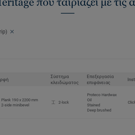
eritage που ταιριάζει με τις
ip)
Σύστημα
Επεξεργασία
ρφή
Ins
κλειδώματος
επιφάνειας
Proteco Hardwax
Plank 190 x 2200 mm
Oil
2-lock
Clic
2-side minibevel
Stained
Deep brushed