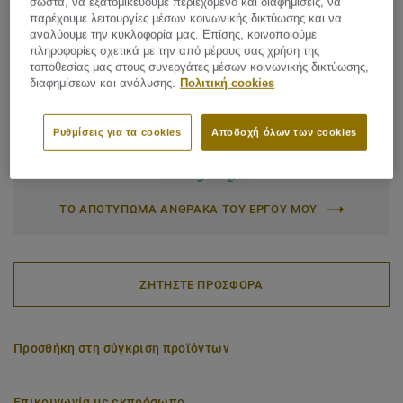
Net weight (/m²):
7,9 kg
σωστά, να εξατομικεύουμε περιεχόμενο και διαφημίσεις, να
παρέχουμε λειτουργίες μέσων κοινωνικής δικτύωσης και να
Character:
Expressive
αναλύουμε την κυκλοφορία μας. Επίσης, κοινοποιούμε
πληροφορίες σχετικά με την από μέρους σας χρήση της
Latin Name:
Quercus Robur & Quercus Petraea
τοποθεσίας μας στους συνεργάτες μέσων κοινωνικής δικτύωσης,
διαφημίσεων και ανάλυσης.
Πολιτική cookies
Plank (1 κωδ.)
Ρυθμίσεις για τα cookies
Αποδοχή όλων των cookies
Αποτύπωμα άνθρακα (Cradle to gate)
2
-4.35 kg CO
/m
2
ΤΟ ΑΠΟΤΥΠΩΜΑ ΑΝΘΡΑΚΑ ΤΟΥ ΕΡΓΟΥ ΜΟΥ
ΖΗΤΗΣΤΕ ΠΡΟΣΦΟΡΑ
Προσθήκη στη σύγκριση προϊόντων
Επικοινωνία με εκπρόσωπο