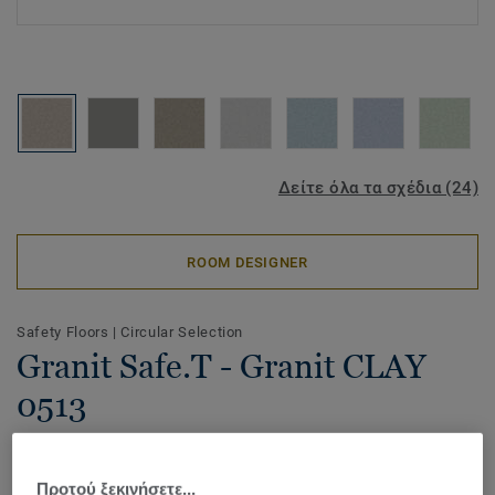
Δείτε όλα τα σχέδια (24)
ROOM DESIGNER
Safety Floors
|
Circular Selection
Granit Safe.T - Granit CLAY
0513
Granit Safe.T is a durable flooring solution for heavy-traffic
wet areas where safety is of utmost importance. It
Προτού ξεκινήσετε...