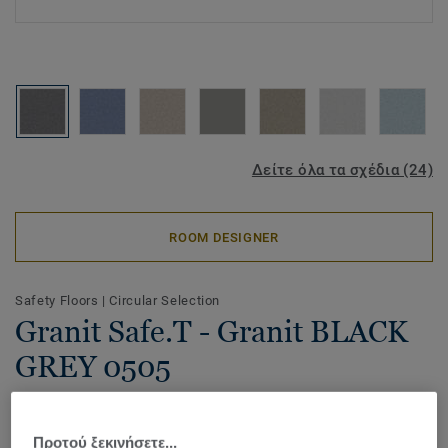
Δείτε όλα τα σχέδια (24)
ROOM DESIGNER
Safety Floors
|
Circular Selection
Granit Safe.T - Granit BLACK
GREY 0505
Granit Safe.T is a durable flooring solution for heavy-traffic
wet areas where safety is of utmost importance. It
Προτού ξεκινήσετε...