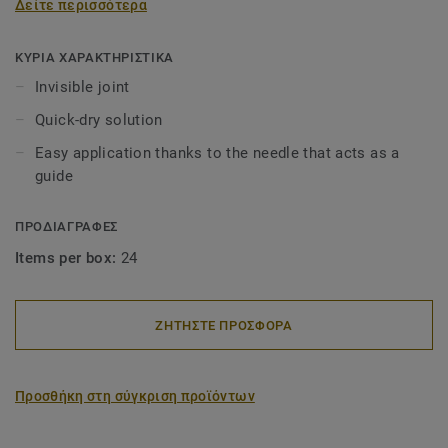
Δείτε περισσότερα
been overlapped and double cut, Type C with a joint
opening from 0.3mm to 4.0mm.
ΚΥΡΙΑ ΧΑΡΑΚΤΗΡΙΣΤΙΚΑ
Invisible joint
Quick-dry solution
Easy application thanks to the needle that acts as a
guide
ΠΡΟΔΙΑΓΡΑΦΕΣ
Items per box:
24
ΖΗΤΗΣΤΕ ΠΡΟΣΦΟΡΑ
Προσθήκη στη σύγκριση προϊόντων