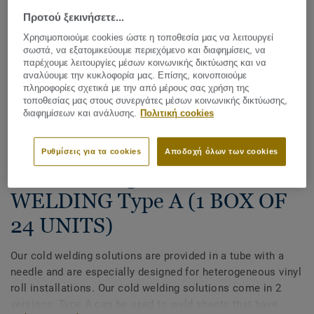
Προτού ξεκινήσετε...
Χρησιμοποιούμε cookies ώστε η τοποθεσία μας να λειτουργεί
σωστά, να εξατομικεύουμε περιεχόμενο και διαφημίσεις, να
παρέχουμε λειτουργίες μέσων κοινωνικής δικτύωσης και να
αναλύουμε την κυκλοφορία μας. Επίσης, κοινοποιούμε
πληροφορίες σχετικά με την από μέρους σας χρήση της
τοποθεσίας μας στους συνεργάτες μέσων κοινωνικής δικτύωσης,
διαφημίσεων και ανάλυσης.
Πολιτική cookies
Δείτε όλα τα σχέδια (3)
Ρυθμίσεις για τα cookies
Αποδοχή όλων των cookies
All Accessories
|
Installation
Cold Welding - COLD
WELDING Type A (1 BOX OF
24 UNITS)
Our cold welding solutions are provided in a tube with a
needle and are especially designed for heterogeneous vinyl
roll installations. Our cold welding solutions come in 2
versions: Type A can be used to weld sheets that have