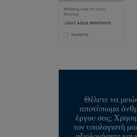
Welding rods for vinyl
flooring
LIGHT AQUA WRHFS005
Σύγκριση
Θέλετε να μειώ
αποτύπωμα άνθρ
έργου σας; Χρησι
τον υπολογιστή μας
αξιολογήσετε και 