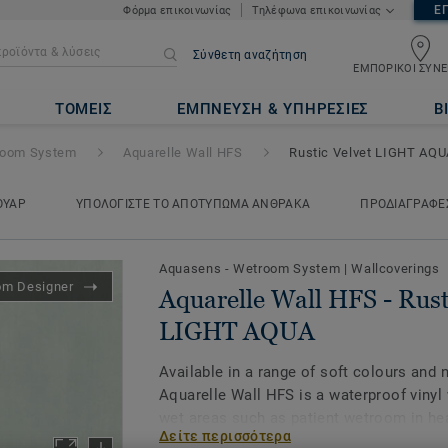
Ε
Φόρμα επικοινωνίας
Τηλέφωνα επικοινωνίας
Σύνθετη αναζήτηση
ΕΜΠΟΡΙΚΟΙ ΣΥΝΕ
FS
- Rustic Velvet LIGHT AQUA
ΤΟΜΕΙΣ
ΕΜΠΝΕΥΣΗ & ΥΠΗΡΕΣΙΕΣ
Β
room System
Aquarelle Wall HFS
Rustic Velvet LIGHT AQU
ΟΥΑΡ
ΥΠΟΛΟΓΙΣΤΕ ΤΟ ΑΠΟΤΥΠΩΜΑ ΑΝΘΡΑΚΑ
ΠΡΟΔΙΑΓΡΑΦΕ
Aquasens - Wetroom System
|
Wallcoverings
om Designer
Aquarelle Wall HFS - Rust
LIGHT AQUA
Available in a range of soft colours and 
Aquarelle Wall HFS is a waterproof vinyl 
wet areas such as patient wetroom in hea
Δείτε περισσότερα
facilities, or collective showers and loc