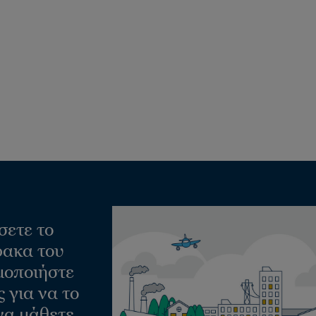
σετε το
ακα του
μοποιήστε
 για να το
να μάθετε