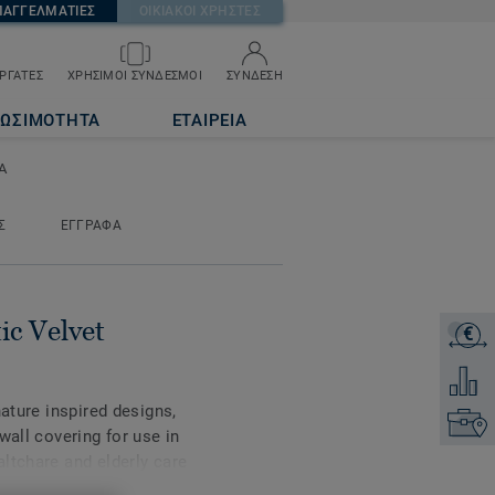
ΠΑΓΓΕΛΜΑΤΙΕΣ
ΟΙΚΙΑΚΟΙ ΧΡΗΣΤΕΣ
ΡΓΑΤΕΣ
ΧΡΗΣΙΜΟΙ ΣΥΝΔΕΣΜΟΙ
ΣΥΝΔΕΣΗ
ΙΩΣΙΜΟΤΗΤΑ
ΕΤΑΙΡΕΙΑ
A
Σ
ΕΓΓΡΑΦΑ
ic Velvet
€
ΖΗΤΗΣ
Προσθή
nature inspired designs,
Επικοι
wall covering for use in
ltchare and elderly care
kers rooms in education