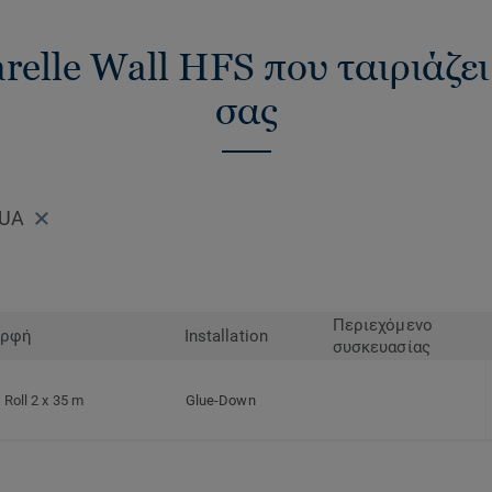
relle Wall HFS που ταιριάζει
σας
QUA
Περιεχόμενο
ρφή
Installation
συσκευασίας
Roll 2 x 35 m
Glue-Down