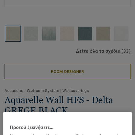
Δείτε όλα τα σχέδια (33)
ROOM DESIGNER
Aquasens - Wetroom System
|
Wallcoverings
Aquarelle Wall HFS - Delta
GREGE BLACK
Available in a range of soft colours and nature inspired
Προτού ξεκινήσετε...
designs, Aquarelle Wall HFS is a waterproof vinyl wall