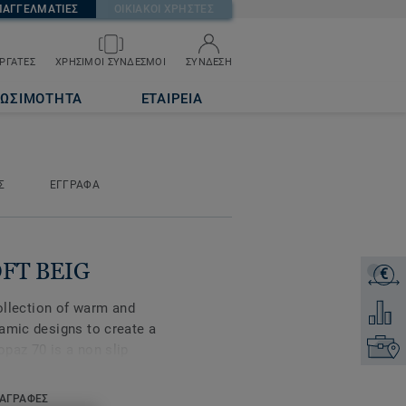
ΠΑΓΓΕΛΜΑΤΙΕΣ
ΟΙΚΙΑΚΟΙ ΧΡΗΣΤΕΣ
ΡΓΑΤΕΣ
ΧΡΗΣΙΜΟΙ ΣΥΝΔΕΣΜΟΙ
ΣΥΝΔΕΣΗ
ΙΩΣΙΜΟΤΗΤΑ
ΕΤΑΙΡΕΙΑ
Σ
ΕΓΓΡΑΦΑ
SOFT BEIG
€
ΖΗΤΗΣ
collection of warm and
Προσθή
amic designs to create a
Επικοι
paz 70 is a non slip
n areas where slip
ΑΓΡΑΦΕΣ