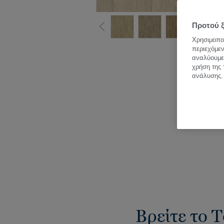
Προτού ξ
Χρησιμοποι
περιεχόμεν
Δεί
αναλύουμε 
χρήση της 
ανάλυσης.
Βρείτε το T