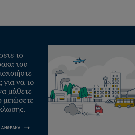
σετε το
ακα του
μοποιήστε
 για να το
να μάθετε
ο μειώσετε
κλωσης.
Α ΑΝΘΡΑΚΑ