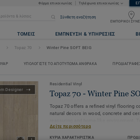
Ε
Φόρμα επικοινωνίας
Τηλέφωνα επικοινωνίας
Σύνθετη αναζήτηση
ΕΜΠΟΡΙΚΟΙ ΣΥΝΕ
r Pine SOFT BEIG
ΤΟΜΕΙΣ
ΕΜΠΝΕΥΣΗ & ΥΠΗΡΕΣΙΕΣ
Β
Topaz 70
Winter Pine SOFT BEIG
ΟΥΑΡ
ΥΠΟΛΟΓΙΣΤΕ ΤΟ ΑΠΟΤΥΠΩΜΑ ΑΝΘΡΑΚΑ
ΠΡΟΔΙΑΓΡΑΦΕ
Residential Vinyl
om Designer
Topaz 70 - Winter Pine 
Topaz 70 offers a refined vinyl flooring 
natural decors in wood, concrete and cer
reassuring and home-like environment. To
Δείτε περισσότερα
flooring and provides good performance i
resistance is key.
ΚΥΡΙΑ ΧΑΡΑΚΤΗΡΙΣΤΙΚΑ
ΠΡΟΔΙ