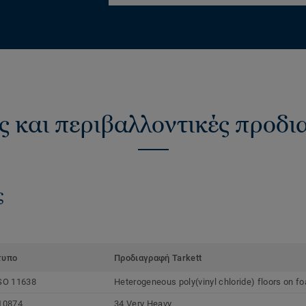
ς και περιβαλλοντικές προδ
ς
τυπο
Προδιαγραφή Tarkett
SO 11638
Heterogeneous poly(vinyl chloride) floors on f
10874
34 Very Heavy