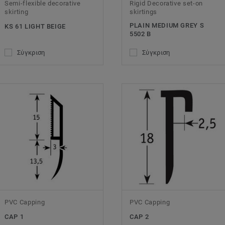
Semi-flexible decorative
Rigid Decorative set-on
skirting
skirtings
PLAIN MEDIUM GREY S
KS 61 LIGHT BEIGE
5502 B
Σύγκριση
Σύγκριση
PVC Capping
PVC Capping
CAP 1
CAP 2