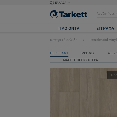
ΕΛΛΑΔΑ
Topaz 70
- Winte
ΠΡΟΙΟΝΤΑ
ΕΓΓΡΑΦΑ
Κεντρική σελίδα
Residential Vinyl
ΠΕΡΙΓΡΑΦΗ
ΜΟΡΦΕΣ
ΑΞΕΣ
ΜΑΘΕΤΕ ΠΕΡΙΣΣΟΤΕΡΑ
Ro