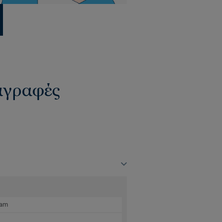
ιαγραφές
oam