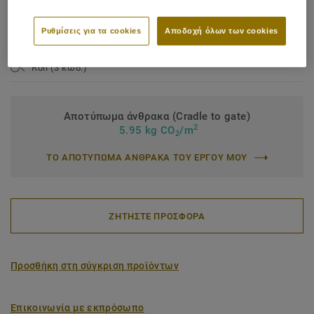
Binder content:
Type I
Ρυθμίσεις για τα cookies
Αποδοχή όλων των cookies
Total thickness:
2,50 mm
Roll (3 κωδ.)
Αποτύπωμα άνθρακα (Cradle to gate)
2
5.95 kg CO
/m
2
ΤΟ ΑΠΟΤΥΠΩΜΑ ΑΝΘΡΑΚΑ ΤΟΥ ΕΡΓΟΥ ΜΟΥ
ΖΗΤΗΣΤΕ ΠΡΟΣΦΟΡΑ
Προσθήκη στη σύγκριση προϊόντων
Επικοινωνία με εκπρόσωπο