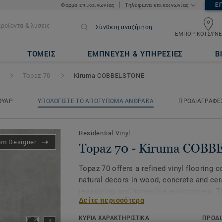
Ε
Φόρμα επικοινωνίας
Τηλέφωνα επικοινωνίας
Σύνθετη αναζήτηση
ΕΜΠΟΡΙΚΟΙ ΣΥΝΕ
ma COBBELSTONE
ΤΟΜΕΙΣ
ΕΜΠΝΕΥΣΗ & ΥΠΗΡΕΣΙΕΣ
Β
Topaz 70
Kiruma COBBELSTONE
ΟΥΑΡ
ΥΠΟΛΟΓΙΣΤΕ ΤΟ ΑΠΟΤΥΠΩΜΑ ΑΝΘΡΑΚΑ
ΠΡΟΔΙΑΓΡΑΦΕ
Residential Vinyl
om Designer
Topaz 70 - Kiruma COB
Topaz 70 offers a refined vinyl flooring 
natural decors in wood, concrete and cer
reassuring and home-like environment. To
Δείτε περισσότερα
flooring and provides good performance i
resistance is key.
ΚΥΡΙΑ ΧΑΡΑΚΤΗΡΙΣΤΙΚΑ
ΠΡΟΔΙ