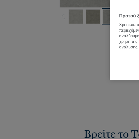
Προτού ξ
Χρησιμοποι
περιεχόμεν
Δεί
αναλύουμε 
χρήση της 
ανάλυσης.
Βρείτε το T