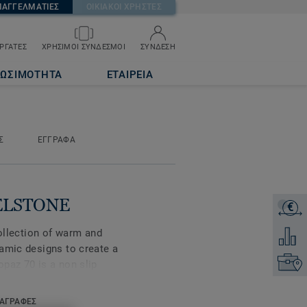
ΠΑΓΓΕΛΜΑΤΙΕΣ
ΟΙΚΙΑΚΟΙ ΧΡΗΣΤΕΣ
ΡΓΑΤΕΣ
ΧΡΗΣΙΜΟΙ ΣΥΝΔΕΣΜΟΙ
ΣΥΝΔΕΣΗ
ΙΩΣΙΜΟΤΗΤΑ
ΕΤΑΙΡΕΙΑ
Σ
ΕΓΓΡΑΦΑ
BELSTONE
€
ΖΗΤΗΣ
collection of warm and
Προσθή
amic designs to create a
Επικοι
paz 70 is a non slip
n areas where slip
ΑΓΡΑΦΕΣ