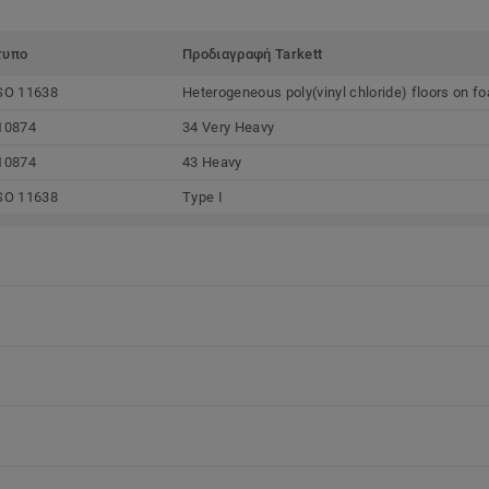
τυπο
Προδιαγραφή Tarkett
SO 11638
Heterogeneous poly(vinyl chloride) floors on f
10874
34 Very Heavy
10874
43 Heavy
SO 11638
Type I