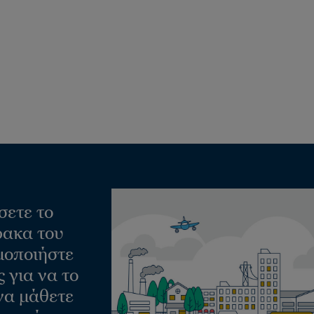
σετε το
ακα του
μοποιήστε
 για να το
να μάθετε