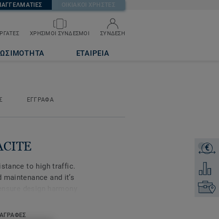
ΠΑΓΓΕΛΜΑΤΙΕΣ
ΟΙΚΙΑΚΟΙ ΧΡΗΣΤΕΣ
ΡΓΑΤΕΣ
ΧΡΗΣΙΜΟΙ ΣΥΝΔΕΣΜΟΙ
ΣΥΝΔΕΣΗ
ΙΩΣΙΜΟΤΗΤΑ
ΕΤΑΙΡΕΙΑ
Σ
ΕΓΓΡΑΦΑ
ACITE
€
ΖΗΤΗΣ
stance to high traffic.
Προσθή
d maintenance and it’s
Επικοι
o ensure design harmony
s Ruby 70 a good answer
ion, Healthcare and Aged
ΑΓΡΑΦΕΣ