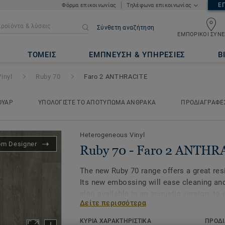
Ε
Φόρμα επικοινωνίας
Τηλέφωνα επικοινωνίας
Σύνθετη αναζήτηση
ΕΜΠΟΡΙΚΟΙ ΣΥΝΕ
2 ANTHRACITE
ΤΟΜΕΙΣ
ΕΜΠΝΕΥΣΗ & ΥΠΗΡΕΣΙΕΣ
Β
inyl
Ruby 70
Faro 2 ANTHRACITE
ΟΥΑΡ
ΥΠΟΛΟΓΙΣΤΕ ΤΟ ΑΠΟΤΥΠΩΜΑ ΑΝΘΡΑΚΑ
ΠΡΟΔΙΑΓΡΑΦΕ
Heterogeneous Vinyl
om Designer
Ruby 70 - Faro 2 ANTHR
The new Ruby 70 range offers a great resi
Its new embossing will ease cleaning an
also available in an acoustic version, t
Δείτε περισσότερα
through different spaces. All this make
for heavy traffic environments in Educat
ΚΥΡΙΑ ΧΑΡΑΚΤΗΡΙΣΤΙΚΑ
ΠΡΟΔΙ