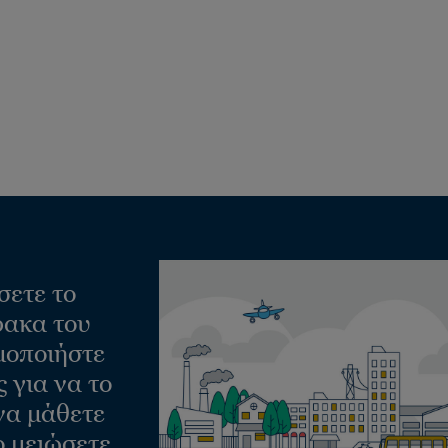
σετε το
ακα του
μοποιήστε
 για να το
να μάθετε
ο μειώσετε