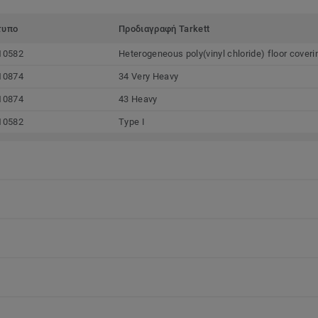
τυπο
Προδιαγραφή Tarkett
10582
Heterogeneous poly(vinyl chloride) floor coveri
10874
34 Very Heavy
10874
43 Heavy
10582
Type I