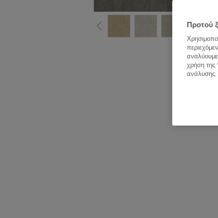
Προτού ξ
Χρησιμοποι
περιεχόμεν
Δεί
αναλύουμε 
χρήση της 
ανάλυσης.