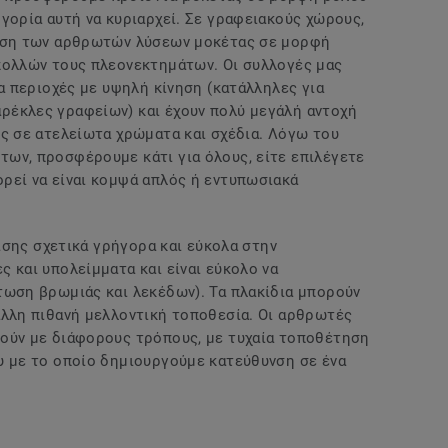
γορία αυτή να κυριαρχεί. Σε γραφειακούς χώρους,
ίηση των αρθρωτών λύσεων μοκέτας σε μορφή
πολλών τους πλεονεκτημάτων. Οι συλλογές μας
ια περιοχές με υψηλή κίνηση (κατάλληλες για
ρέκλες γραφείων) και έχουν πολύ μεγάλή αντοχή
ες σε ατελείωτα χρώματα και σχέδια. Λόγω του
ων, προσφέρουμε κάτι για όλους, είτε επιλέγετε
ρεί να είναι κομψά απλός ή εντυπωσιακά
πίσης σχετικά γρήγορα και εύκολα στην
 και υπολείμματα και είναι εύκολο να
τωση βρωμιάς και λεκέδων). Τα πλακίδια μπορούν
άλλη πιθανή μελλοντική τοποθεσία. Οι αρθρωτές
θούν με διάφορους τρόπους, με τυχαία τοποθέτηση
υ με το οποίο δημιουργούμε κατεύθυνση σε ένα
.