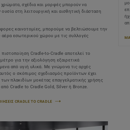
μο
 χρώματα, σχέδια και μορφές μπορούν να
επ
 ουσία στη λειτουργική και αισθητική διάσταση
ήχ
απ
άφορες καινοτομίες, μπορούμε να βελτιώσουμε την
υ αέρα εσωτερικού χώρου με τις συλλογές
ΜΑ
Η πιστοποίηση Cradle-to-Cradle αποτελεί το
 μέτρο για την αξιολόγηση εξαιρετικά
ενα από υγιή υλικά. Με γνώμονα τις αρχές
 αυτός ο σκόπιμος σχεδιασμός προϊόντων έχει
% των πλακιδίων μοκέτας επαγγελματικής χρήσης
πό Cradle to Cradle Gold, Silver ή Bronze.
ΟΙΗΣΕΙΣ CRADLE TO CRADLE