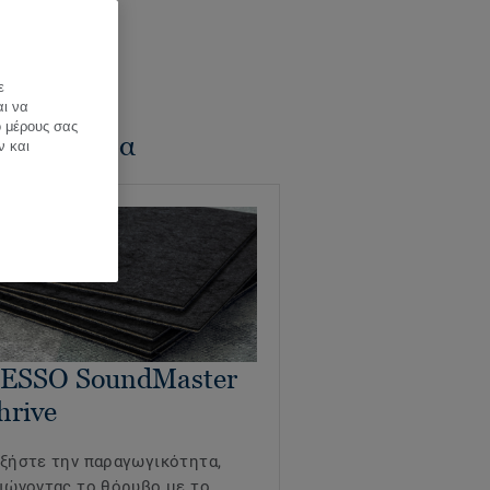
ε
αι να
ό μέρους σας
τικά άρθρα
ν και
ESSO SoundMaster
hrive
ξήστε την παραγωγικότητα,
ιώνοντας το θόρυβο με το