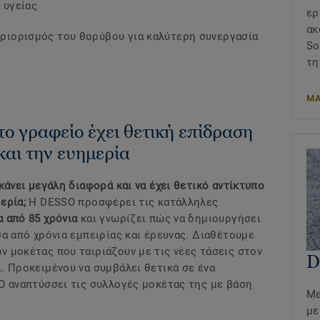
 υγείας
ερ
ακ
εριορισμός του θορύβου για καλύτερη συνεργασία
So
τη
ΜΑ
το γραφείο έχει θετική επίδραση
αι την ευημερία
κάνει μεγάλη διαφορά και να έχει θετικό αντίκτυπο
μερία;
Η DESSO προσφέρει τις κατάλληλες
 από 85 χρόνια
και γνωρίζει πώς να δημιουργήσει
α από χρόνια εμπειρίας και έρευνας. Διαθέτουμε
 μοκέτας που ταιριάζουν με τις νέες τάσεις στον
D
. Προκειμένου να συμβάλει θετικά σε ένα
O αναπτύσσει τις συλλογές μοκέτας της με βάση
Με
με