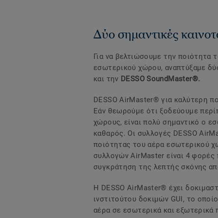
Δύο σημαντικές καινοτ
Για να βελτιώσουμε την ποιότητα 
εσωτερικού χώρου, αναπτύξαμε δύ
και την
DESSO SoundMaster®.
DESSO AirMaster® για καλύτερη π
Εάν θεωρούμε ότι ξοδεύουμε περί
χώρους, είναι πολύ σημαντικό ο εσ
καθαρός. Οι συλλογές DESSO AirMas
ποιότητας του αέρα εσωτερικού χώ
συλλογών AirMaster είναι 4 φορές
συγκράτηση της λεπτής σκόνης από
Η DESSO AirMaster® έχει δοκιμαστ
ινστιτούτου δοκιμών GUI, το οποί
αέρα σε εσωτερικά και εξωτερικά 