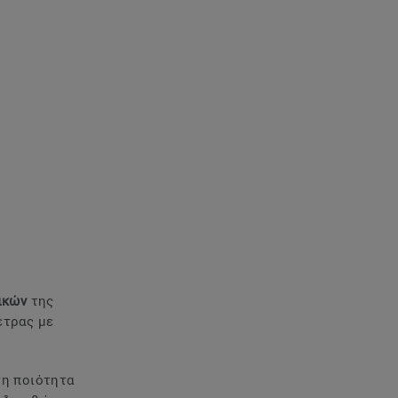
ικών
της
έτρας με
τη ποιότητα