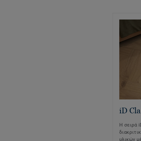
iD Cla
Η σειρά i
διακριτι
υλικών μ