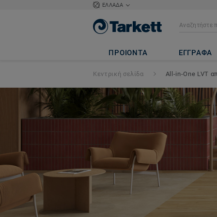
ΕΛΛΑΔΑ
ΠΡΟΙΟΝΤΑ
ΕΓΓΡΑΦΑ
Κεντρική σελίδα
All-in-One LVT α