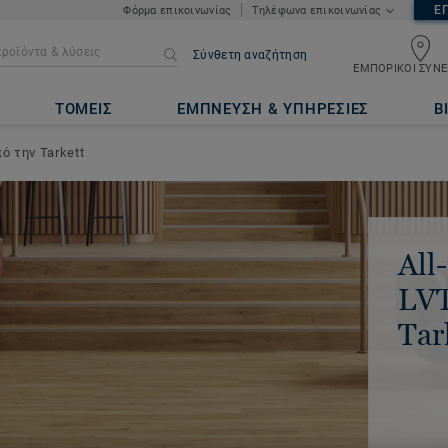
Ε
Φόρμα επικοινωνίας
Τηλέφωνα επικοινωνίας
Σύνθετη αναζήτηση
ΕΜΠΟΡΙΚΟΙ ΣΥΝΕ
ΤΟΜΕΙΣ
ΕΜΠΝΕΥΣΗ & ΥΠΗΡΕΣΙΕΣ
Β
πό την Tarkett
All
LVT
Tar