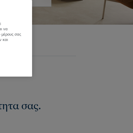
ε
αι να
ό μέρους σας
ν και
τητα σας.