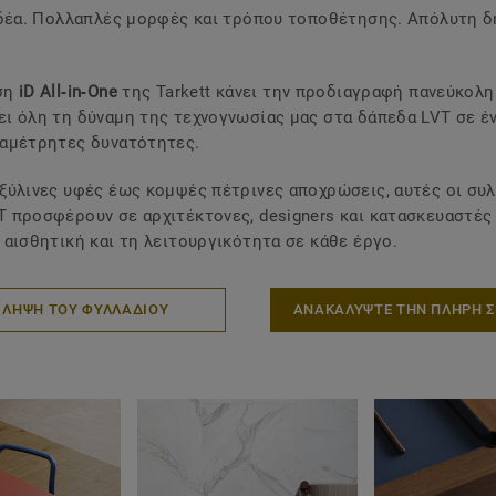
ιδέα. Πολλαπλές μορφές και τρόπου τοποθέτησης. Απόλυτη δ
ση
iD All‑in‑One
της Tarkett κάνει την προδιαγραφή πανεύκολη
ι όλη τη δύναμη της τεχνογνωσίας μας στα δάπεδα LVT σε έν
 αμέτρητες δυνατότητες.
ξύλινες υφές έως κομψές πέτρινες αποχρώσεις, αυτές οι συ
 προσφέρουν σε αρχιτέκτονες, designers και κατασκευαστές
 αισθητική και τη λειτουργικότητα σε κάθε έργο.
ΛΗΨΗ ΤΟΥ ΦΥΛΛΑΔΙΟΥ
ΑΝΑΚΑΛΥΨΤΕ ΤΗΝ ΠΛΗΡΗ Σ