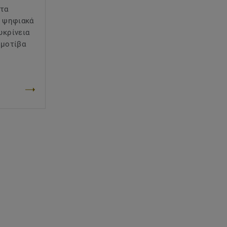
 τα
ι ψηφιακά
υκρίνεια
 μοτίβα