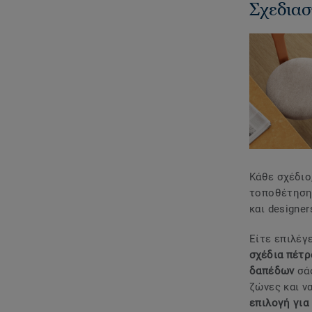
Σχεδιασ
Κάθε σχέδιο
τοποθέτησης
και designe
Είτε επιλέγ
σχέδια πέτρ
δαπέδων
σά
ζώνες και ν
επιλογή για