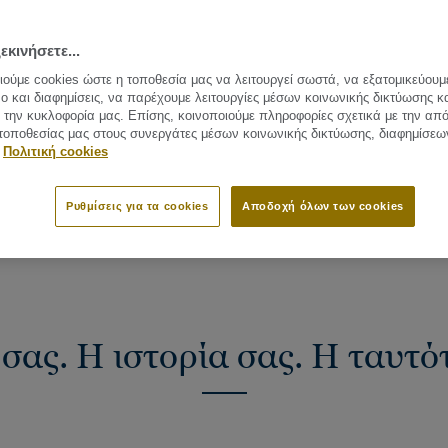
εκινήσετε...
ούμε cookies ώστε η τοποθεσία μας να λειτουργεί σωστά, να εξατομικεύουμ
ο και διαφημίσεις, να παρέχουμε λειτουργίες μέσων κοινωνικής δικτύωσης κ
την κυκλοφορία μας. Επίσης, κοινοποιούμε πληροφορίες σχετικά με την απ
τοποθεσίας μας στους συνεργάτες μέσων κοινωνικής δικτύωσης, διαφημίσεω
Πολιτική cookies
ΚΑ
ΜΕΘΟΔΟΙ ΤΟΠΟΘΕΤΗΣΗΣ
ΕΜΠΝΕΥΣΗ
TEKTANIUM
Ρυθμίσεις για τα cookies
Αποδοχή όλων των cookies
σας. Η ιστορία σας. H ταυτό