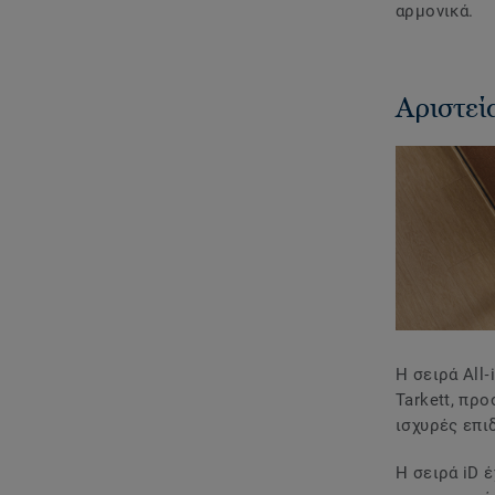
αρμονικά.
Αριστεί
H σειρά All‑
Tarkett, πρ
ισχυρές επι
Η σειρά iD 