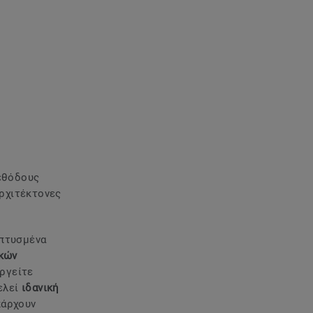
μεθόδους
ρχιτέκτονες
επτυσμένα
ικών
υργείτε
ελεί
ιδανική
πάρχουν