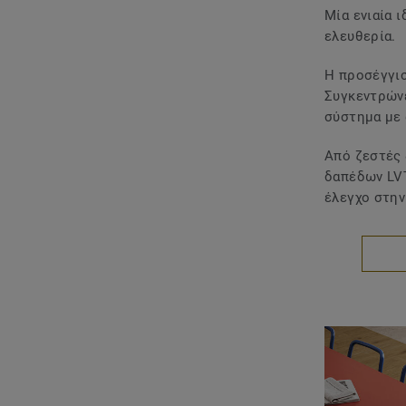
Μία ενιαία 
ελευθερία.
Η προσέγγι
Συγκεντρώνε
σύστημα με
Από ζεστές 
δαπέδων LVT
έλεγχο στην