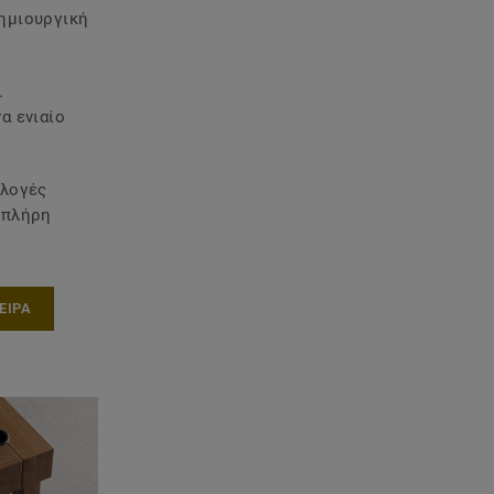
ημιουργική
.
α ενιαίο
λλογές
 πλήρη
ΕΙΡΑ