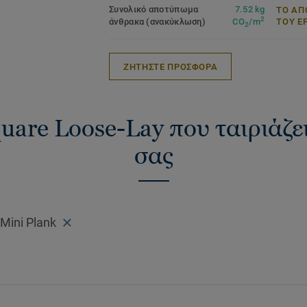
Συνολικό αποτύπωμα
7.52 kg
ΤΟ ΑΠ
2
άνθρακα (ανακύκλωση)
CO
/m
ΤΟΥ Ε
2
ΖΗΤΗΣΤΕ ΠΡΟΣΦΟΡΑ
quare Loose-Lay που ταιριάζει
σας
Mini Plank