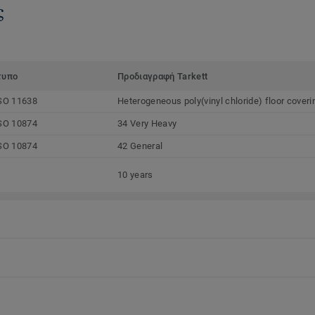
ς
τυπο
Προδιαγραφή Tarkett
SO 11638
Heterogeneous poly(vinyl chloride) floor coveri
SO 10874
34 Very Heavy
SO 10874
42 General
10 years