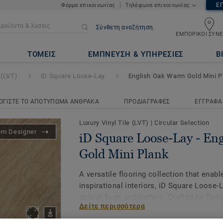
Ε
Φόρμα επικοινωνίας
Τηλέφωνα επικοινωνίας
Σύνθετη αναζήτηση
ΕΜΠΟΡΙΚΟΙ ΣΥΝΕ
Lay
- English Oak Warm Gold M
ΤΟΜΕΙΣ
ΕΜΠΝΕΥΣΗ & ΥΠΗΡΕΣΙΕΣ
Β
 (LVT)
iD Square Loose-Lay
English Oak Warm Gold Mini P
ΟΓΙΣΤΕ ΤΟ ΑΠΟΤΥΠΩΜΑ ΑΝΘΡΑΚΑ
ΠΡΟΔΙΑΓΡΑΦΕΣ
ΕΓΓΡΑΦΑ
Luxury Vinyl Tile (LVT)
|
Circular Selection
om Designer
iD Square Loose-Lay - E
Gold Mini Plank
A versatile flooring collection that enabl
inspirational interiors, iD Square Loose-
colour, form and pattern. Crafted by Tark
Δείτε περισσότερα
studio, all 41 designs and five formats - 
format for even more creative layout op