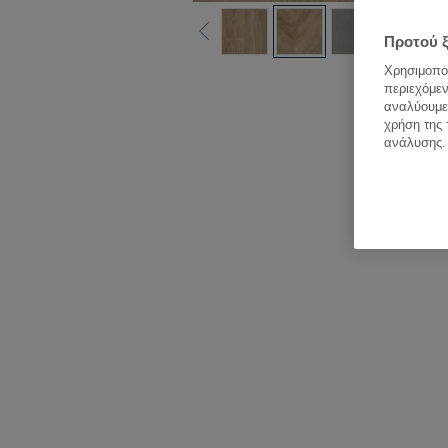
Προτού ξ
Χρησιμοποι
Δεί
περιεχόμεν
αναλύουμε 
χρήση της 
ανάλυσης.