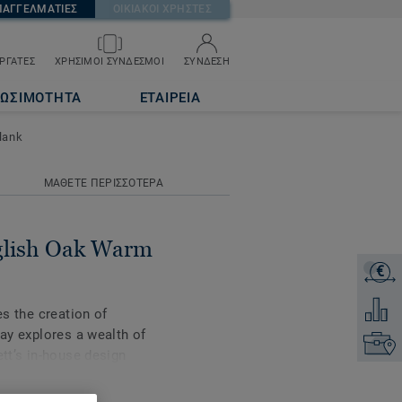
ΠΑΓΓΕΛΜΑΤΙΕΣ
ΟΙΚΙΑΚΟΙ ΧΡΗΣΤΕΣ
ΡΓΑΤΕΣ
ΧΡΗΣΙΜΟΙ ΣΥΝΔΕΣΜΟΙ
ΣΥΝΔΕΣΗ
ini Plank
ΙΩΣΙΜΟΤΗΤΑ
ΕΤΑΙΡΕΙΑ
lank
ΜΑΘΕΤΕ ΠΕΡΙΣΣΟΤΕΡΑ
nglish Oak Warm
€
ΖΗΤΗΣ
Προσθή
es the creation of
Lay explores a wealth of
Επικοι
ett’s in-house design
including a mini-plank
tions - can be combined