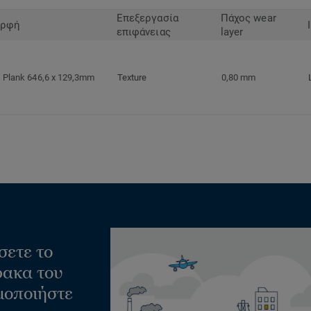
Επεξεργασία
Πάχος wear
ρφή
επιφάνειας
layer
Plank 646,6 x 129,3mm
Texture
0,80 mm
σετε το
ακα του
μοποιήστε