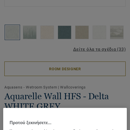
Δείτε όλα τα σχέδια (33)
ROOM DESIGNER
Aquasens - Wetroom System
|
Wallcoverings
Aquarelle Wall HFS - Delta
WHITE GREY
Available in a range of soft colours and nature inspired
Προτού ξεκινήσετε...
designs, Aquarelle Wall HFS is a waterproof vinyl wall