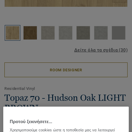
Δείτε όλα τα σχέδια (30)
ROOM DESIGNER
Residential Vinyl
Topaz 70 - Hudson Oak LIGHT
BROWN
Topaz 70 offers a refined vinyl flooring collection of warm
Προτού ξεκινήσετε...
and natural decors in wood, concrete and ceramic designs
Χρησιμοποιούμε cookies ώστε η τοποθεσία μας να λειτουργεί