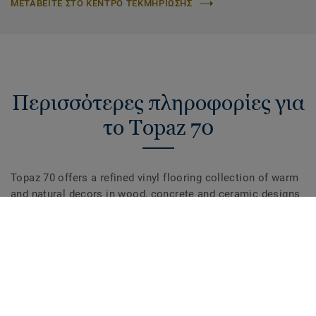
ΜΕΤΑΒΕΙΤΕ ΣΤΟ ΚΕΝΤΡΟ ΤΕΚΜΗΡΙΩΣΗΣ
Περισσότερες πληροφορίες για
το Topaz 70
Topaz 70 offers a refined vinyl flooring collection of warm
and natural decors in wood, concrete and ceramic designs
to create a reassuring and home-like environment. Topaz
70 is a non slip flooring and provides good performance in
areas where slip resistance is key.
Topaz 70 enhances visual perception and well-being of
aged care residents as over 70% of the range colors have a
LRV (light reflectance value) between 20–40%.