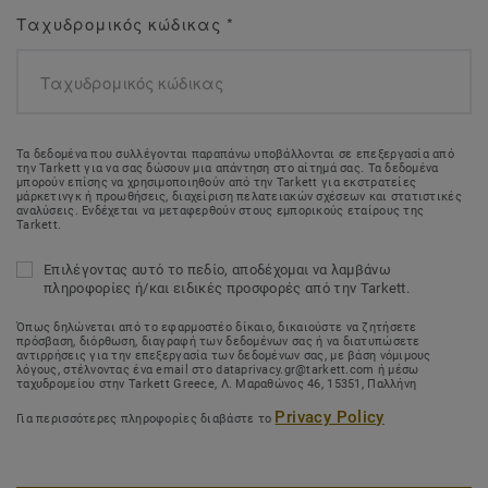
Ταχυδρομικός κώδικας
*
Τα δεδομένα που συλλέγονται παραπάνω υποβάλλονται σε επεξεργασία από
την Tarkett για να σας δώσουν μια απάντηση στο αίτημά σας. Τα δεδομένα
μπορούν επίσης να χρησιμοποιηθούν από την Tarkett για εκστρατείες
μάρκετινγκ ή προωθήσεις, διαχείριση πελατειακών σχέσεων και στατιστικές
αναλύσεις. Ενδέχεται να μεταφερθούν στους εμπορικούς εταίρους της
Tarkett.
Επιλέγοντας αυτό το πεδίο, αποδέχομαι να λαμβάνω
πληροφορίες ή/και ειδικές προσφορές από την Tarkett.
Όπως δηλώνεται από το εφαρμοστέο δίκαιο, δικαιούστε να ζητήσετε
πρόσβαση, διόρθωση, διαγραφή των δεδομένων σας ή να διατυπώσετε
αντιρρήσεις για την επεξεργασία των δεδομένων σας, με βάση νόμιμους
λόγους, στέλνοντας ένα email στο dataprivacy.gr@tarkett.com ή μέσω
ταχυδρομείου στην Tarkett Greece, Λ. Μαραθώνος 46, 15351, Παλλήνη
Privacy Policy
Για περισσότερες πληροφορίες διαβάστε το